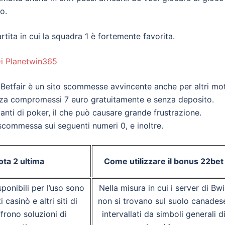
o.
tita in cui la squadra 1 è fortemente favorita.
Di Planetwin365
Betfair è un sito scommesse avvincente anche per altri mot
senza compromessi 7 euro gratuitamente e senza deposito.
nti di poker, il che può causare grande frustrazione.
commessa sui seguenti numeri 0, e inoltre.
ota 2 ultima
Come utilizzare il bonus 22bet
ponibili per l’uso sono
Nella misura in cui i server di Bw
 casinò e altri siti di
non si trovano sul suolo canades
frono soluzioni di
intervallati da simboli generali d