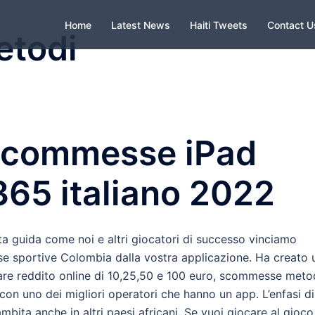
Home
Latest News
Haiti Tweets
Contact U
todi
scommesse iPad
365 italiano 2022
a guida come noi e altri giocatori di successo vinciamo
e sportive Colombia dalla vostra applicazione. Ha creato 
are reddito online di 10,25,50 e 100 euro, scommesse meto
con uno dei migliori operatori che hanno un app. L’enfasi di
mbita anche in altri paesi africani. Se vuoi giocare al gioco